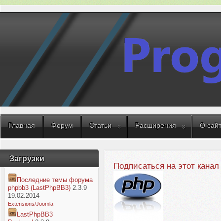
Главная
Форум
Статьи
Расширения
О сай
Загрузки
Подписаться на этот кана
Последние темы форума
phpbb3 (LastPhpBB3)
2.3.9
19.02.2014
Extensions/Joomla
LastPhpBB3