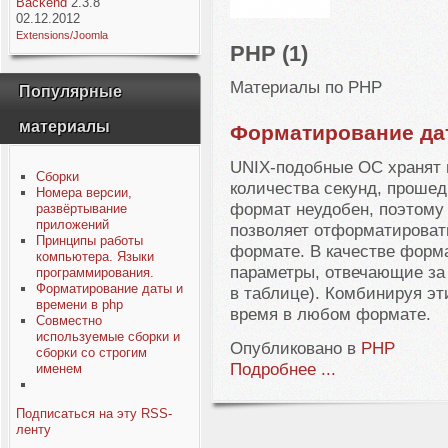
Backend
2.3.8
02.12.2012
Extensions/Joomla
PHP (1)
Материалы по PHP
Популярные
материалы
Форматирование да
UNIX-подобные ОС хранят в
Сборки
количества секунд, прошед
Номера версии,
формат неудобен, поэтому в
развёртывание
приложений
позволяет отформатироват
Принципы работы
формате. В качестве форма
компьютера. Языки
параметры, отвечающие за
программирования.
Форматирование даты и
в таблице). Комбинируя эт
времени в php
время в любом формате.
Совместно
используемые сборки и
Опубликовано в
PHP
сборки со строгим
Подробнее ...
именем
Подписаться на эту RSS-
ленту