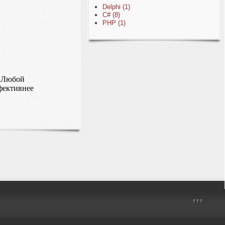
Delphi
(1)
C#
(8)
PHP
(1)
. Любой
фективнее
↑↑↑