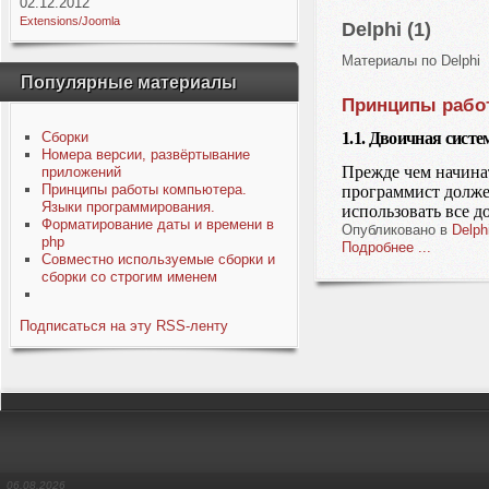
02.12.2012
Extensions/Joomla
Delphi (1)
Материалы по Delphi
Популярные материалы
Принципы рабо
Сборки
1.1. Двоичная сист
Номера версии, развёртывание
Прежде чем начина
приложений
Принципы работы компьютера.
программист долже
Языки программирования.
использовать все д
Форматирование даты и времени в
Опубликовано в
Delph
php
Подробнее ...
Совместно используемые сборки и
сборки со строгим именем
Подписаться на эту RSS-ленту
06.08.2026