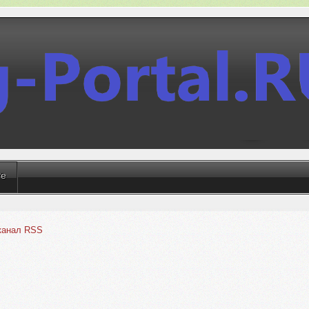
те
 канал RSS