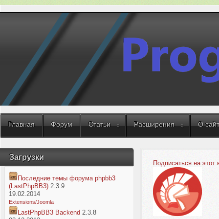
Главная
Форум
Статьи
Расширения
О сай
Загрузки
Подписаться на этот
Последние темы форума phpbb3
(LastPhpBB3)
2.3.9
19.02.2014
Extensions/Joomla
LastPhpBB3 Backend
2.3.8